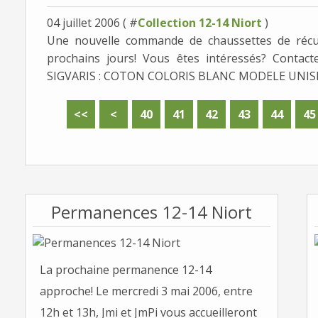
04 juillet 2006 ( #
Collection 12-14 Niort
)
Une nouvelle commande de chaussettes de récup
prochains jours! Vous êtes intéressés? Cont
SIGVARIS : COTON COLORIS BLANC MODELE UNISEXE 8
10
20
30
<<
<
40
41
42
43
44
45
Permanences 12-14 Niort
La prochaine permanence 12-14
approche! Le mercredi 3 mai 2006, entre
12h et 13h, Jmi et JmPi vous accueilleront