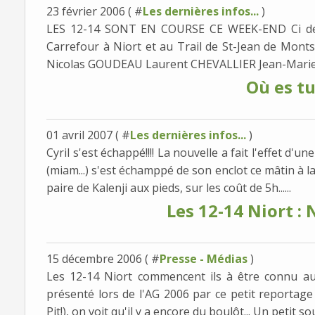
23 février 2006 ( #
Les dernières infos...
)
LES 12-14 SONT EN COURSE CE WEEK-END Ci dess
Carrefour à Niort et au Trail de St-Jean de Mo
Nicolas GOUDEAU Laurent CHEVALLIER Jean-Marie
Où es tu
01 avril 2007 ( #
Les dernières infos...
)
Cyril s'est échappé!!!! La nouvelle a fait l'effet d
(miam...) s'est échamppé de son enclot ce mâtin à l
paire de Kalenji aux pieds, sur les coût de 5h......
Les 12-14 Niort : 
15 décembre 2006 ( #
Presse - Médias
)
Les 12-14 Niort commencent ils à être connu a
présenté lors de l'AG 2006 par ce petit reportage V
Pit!), on voit qu'il y a encore du boulôt... Un petit sou