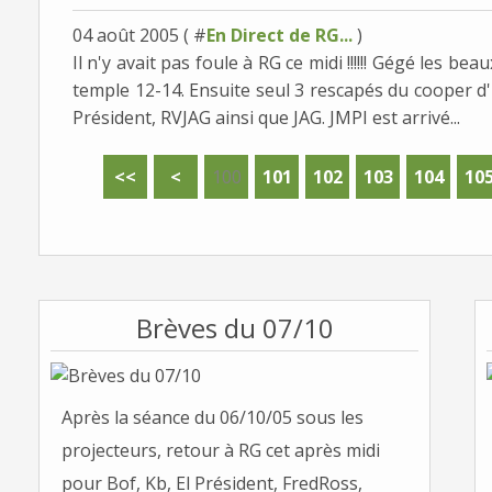
04 août 2005 ( #
En Direct de RG...
)
Il n'y avait pas foule à RG ce midi !!!!!! Gégé les be
temple 12-14. Ensuite seul 3 rescapés du cooper d'
Président, RVJAG ainsi que JAG. JMPI est arrivé...
<<
<
100
101
102
103
104
10
Brèves du 07/10
Après la séance du 06/10/05 sous les
projecteurs, retour à RG cet après midi
pour Bof, Kb, El Président, FredRoss,