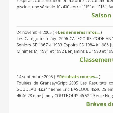
respirait, concentration et maturité ... A commencer
piscine, une série de 10x400 entre 1'15" et 1'16"...Avi
Saison
24 novembre 2005 ( #
Les dernières infos...
)
Les Catégories d'âge 2006 CATEGORIE CODE AN
Seniors SE 1967 à 1983 Espoirs ES 1984 à 1986 J
Minimes MI 1991 et 1992 Benjamins BE 1993 et 1994
Classemen
14 septembre 2005 ( #
Résultats courses...
)
Foulées de Granzay/Gript 2005 Les Résultats 
GOUDEAU 43:34 18ème Eric BASCOUL 45:46 25 è
46:46 28 ème Jimmy COUTHOUIS 46:52 29 ème Hugu
Brèves d