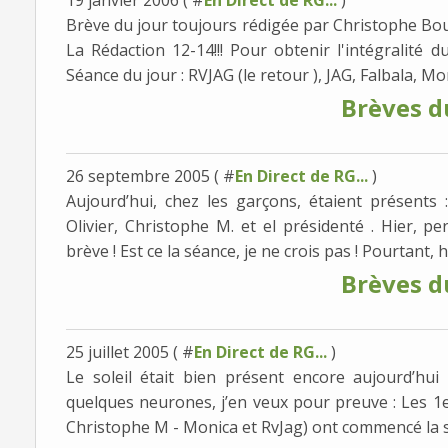
19 janvier 2006 ( #
En Direct de RG...
)
Brève du jour toujours rédigée par Christophe B
La Rédaction 12-14!!! Pour obtenir l'intégralité
Séance du jour : RVJAG (le retour ), JAG, Falbala, Moni
Brèves d
26 septembre 2005 ( #
En Direct de RG...
)
Aujourd’hui, chez les garçons, étaient présents 
Olivier, Christophe M. et el présidenté . Hier, p
brève ! Est ce la séance, je ne crois pas ! Pourtant, hie
Brèves d
25 juillet 2005 ( #
En Direct de RG...
)
Le soleil était bien présent encore aujourd’hui 
quelques neurones, j’en veux pour preuve : Les 1e
Christophe M - Monica et RvJag) ont commencé la 